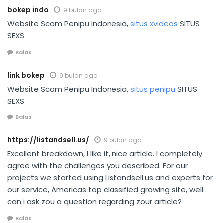
bokep indo
9 bulan ago
Website Scam Penipu Indonesia,
situs xvideos
SITUS
SEXS
Balas
link bokep
9 bulan ago
Website Scam Penipu Indonesia,
situs penipu
SITUS
SEXS
Balas
https://listandsell.us/
9 bulan ago
Excellent breakdown, I like it, nice article. I completely
agree with the challenges you described. For our
projects we started using Listandsell.us and experts for
our service, Americas top classified growing site, well
can i ask zou a question regarding zour article?
Balas