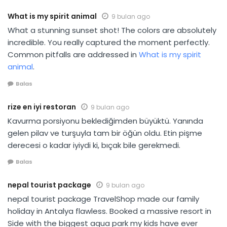
What is my spirit animal
9 bulan ago
What a stunning sunset shot! The colors are absolutely
incredible. You really captured the moment perfectly.
Common pitfalls are addressed in
What is my spirit
animal
.
Balas
rize en iyi restoran
9 bulan ago
Kavurma porsiyonu beklediğimden büyüktü. Yanında
gelen pilav ve turşuyla tam bir öğün oldu. Etin pişme
derecesi o kadar iyiydi ki, bıçak bile gerekmedi.
Balas
nepal tourist package
9 bulan ago
nepal tourist package TravelShop made our family
holiday in Antalya flawless. Booked a massive resort in
Side with the biggest aqua park my kids have ever