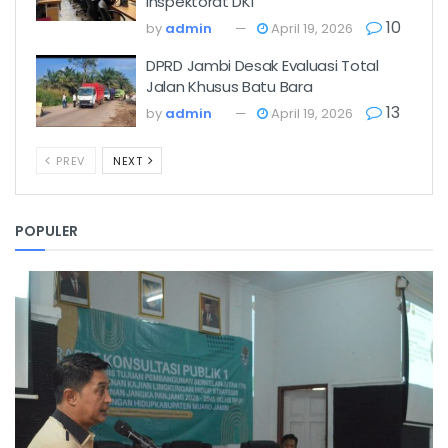
Inspektorat DKI
10
by
admin
April 19, 2026
DPRD Jambi Desak Evaluasi Total
Jalan Khusus Batu Bara
13
by
admin
April 19, 2026
PREV
NEXT
POPULER