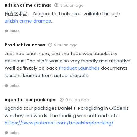
British crime dramas
9 bulan ago
简直艺术品。 Diagnostic tools are available through
British crime dramas
.
Balas
Product Launches
9 bulan ago
Just had lunch here, and the food was absolutely
delicious! The staff was also very friendly and attentive.
We’ll definitely be back.
Product Launches
documents
lessons learned from actual projects.
Balas
uganda tour packages
9 bulan ago
uganda tour packages Daniel T. Paragliding in Ölüdeniz
was beyond words. The landing was soft and safe.
https://www.pinterest.com/travelshopbooking/
Balas