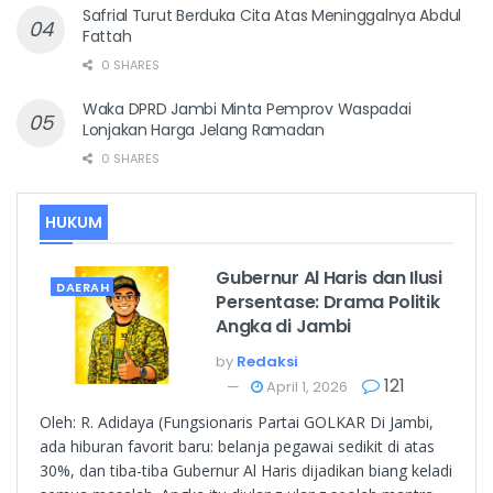
Safrial Turut Berduka Cita Atas Meninggalnya Abdul
Fattah
0 SHARES
Waka DPRD Jambi Minta Pemprov Waspadai
Lonjakan Harga Jelang Ramadan
0 SHARES
HUKUM
Gubernur Al Haris dan Ilusi
DAERAH
Persentase: Drama Politik
Angka di Jambi
by
Redaksi
121
April 1, 2026
Oleh: R. Adidaya (Fungsionaris Partai GOLKAR Di Jambi,
ada hiburan favorit baru: belanja pegawai sedikit di atas
30%, dan tiba-tiba Gubernur Al Haris dijadikan biang keladi