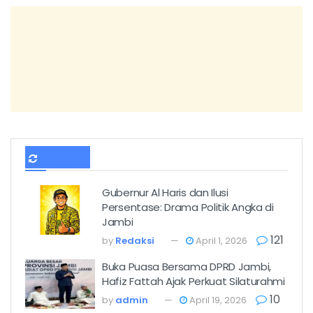
TERBARU
Gubernur Al Haris dan Ilusi
Persentase: Drama Politik Angka di
Jambi
121
by
Redaksi
April 1, 2026
Buka Puasa Bersama DPRD Jambi,
Hafiz Fattah Ajak Perkuat Silaturahmi
10
by
admin
April 19, 2026