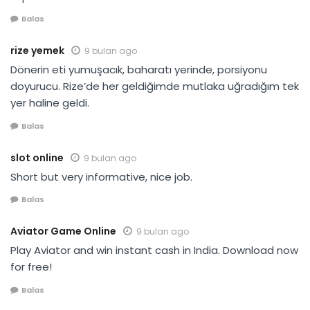
Balas
rize yemek
9 bulan ago
Dönerin eti yumuşacık, baharatı yerinde, porsiyonu
doyurucu. Rize’de her geldiğimde mutlaka uğradığım tek
yer haline geldi.
Balas
slot online
9 bulan ago
Short but very informative, nice job.
Balas
Aviator Game Online
9 bulan ago
Play Aviator and win instant cash in India. Download now
for free!
Balas