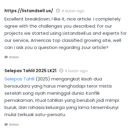
https://listandsell.us/
9 bulan ago
Excellent breakdown, I like it, nice article. I completely
agree with the challenges you described. For our
projects we started using Listandsell.us and experts for
our service, Americas top classified growing site, well
can i ask zou a question regarding zour article?
Balas
Selepas Tahlil 2025 LK21
9 bulan ago
Selepas Tahlil
(2025) mengangkat kisah dua
bersaudara yang harus menghadapi teror mistis
setelah sang ayah meninggal dunia. Konflik
pemakaman, ritual tahlilan yang berubah jadi mimpi
buruk, dan rahasia keluarga yang lama tersembunyi
mulai terkuak satu-persatu.
Balas