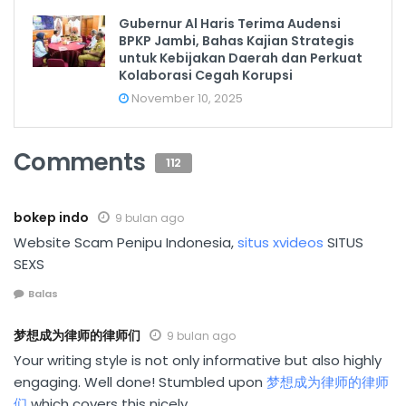
Gubernur Al Haris Terima Audensi
BPKP Jambi, Bahas Kajian Strategis
untuk Kebijakan Daerah dan Perkuat
Kolaborasi Cegah Korupsi
November 10, 2025
Comments
112
bokep indo
9 bulan ago
Website Scam Penipu Indonesia,
situs xvideos
SITUS
SEXS
Balas
梦想成为律师的律师们
9 bulan ago
Your writing style is not only informative but also highly
engaging. Well done! Stumbled upon
梦想成为律师的律师
们
which covers this nicely.