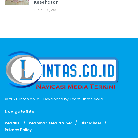
Kesehatan
APRIL 2, 2020
© 2021
Lintas.co.id
- Developed by
Team Lintas.co.id
.
Navigate Site
Redaksi
Pedoman Media Siber
Disclaimer
Privacy Policy