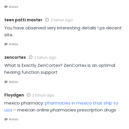
Balas
teen patti master
2 tahun ago
You have observed very interesting details ! ps decent
site.
Balas
zencortex
2 tahun ago
What Is Exactly ZenCortex? ZenCortex is an optimal
hearing function support
Balas
Floydgen
2 tahun ago
mexico pharmacy:
pharmacies in mexico that ship to
usa
– mexican online pharmacies prescription drugs
Balas