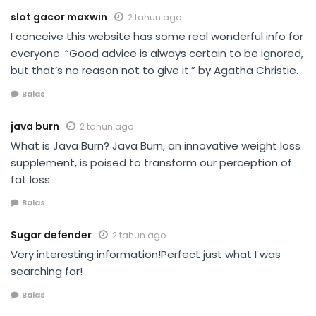
slot gacor maxwin
2 tahun ago
I conceive this website has some real wonderful info for
everyone. “Good advice is always certain to be ignored,
but that’s no reason not to give it.” by Agatha Christie.
Balas
java burn
2 tahun ago
What is Java Burn? Java Burn, an innovative weight loss
supplement, is poised to transform our perception of
fat loss.
Balas
Sugar defender
2 tahun ago
Very interesting information!Perfect just what I was
searching for!
Balas