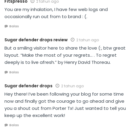
Fitspresso
2 tahun ago
You are my inhalation, I have few web logs and
occasionally run out from to brand : (.
Balas
Sugar defender drops review
2 tahun ago
But a smiling visitor here to share the love (:, btw great
layout. “Make the most of your regrets… . To regret
deeply is to live afresh.” by Henry David Thoreau.
Balas
Sugar defender drops
2 tahun ago
Hey there! I’ve been following your blog for some time
now and finally got the courage to go ahead and give
you a shout out from Porter Tx! Just wanted to tell you
keep up the excellent work!
Balas