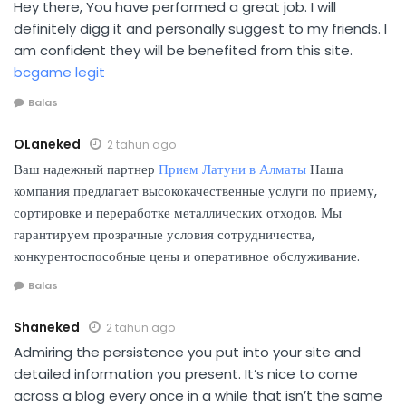
Hey there, You have performed a great job. I will
definitely digg it and personally suggest to my friends. I
am confident they will be benefited from this site.
bcgame legit
Balas
OLaneked
2 tahun ago
Ваш надежный партнер
Прием Латуни в Алматы
Наша
компания предлагает высококачественные услуги по приему,
сортировке и переработке металлических отходов. Мы
гарантируем прозрачные условия сотрудничества,
конкурентоспособные цены и оперативное обслуживание.
Balas
Shaneked
2 tahun ago
Admiring the persistence you put into your site and
detailed information you present. It’s nice to come
across a blog every once in a while that isn’t the same