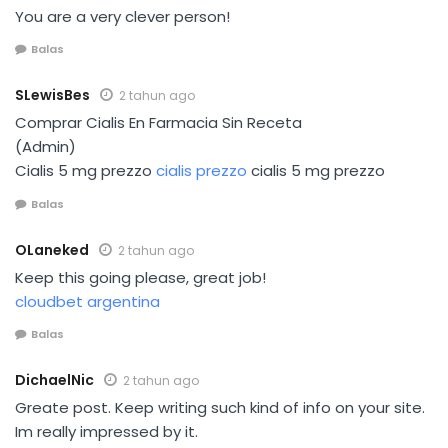
You are a very clever person!
Balas
SLewisBes
2 tahun ago
Comprar Cialis En Farmacia Sin Receta
(Admin)
Cialis 5 mg prezzo
cialis prezzo
cialis 5 mg prezzo
Balas
OLaneked
2 tahun ago
Keep this going please, great job!
cloudbet argentina
Balas
DichaelNic
2 tahun ago
Greate post. Keep writing such kind of info on your site.
Im really impressed by it.