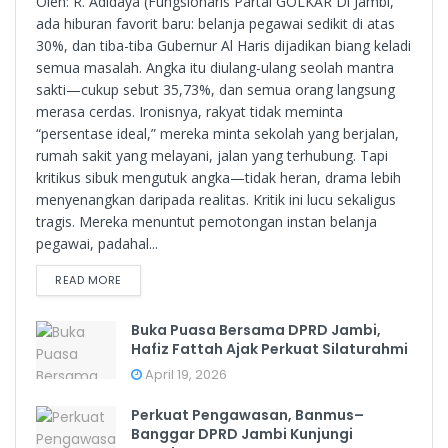
Oleh: R. Adidaya (Fungsionaris Partai GOLKAR Di Jambi,
ada hiburan favorit baru: belanja pegawai sedikit di atas
30%, dan tiba-tiba Gubernur Al Haris dijadikan biang keladi
semua masalah. Angka itu diulang-ulang seolah mantra
sakti—cukup sebut 35,73%, dan semua orang langsung
merasa cerdas. Ironisnya, rakyat tidak meminta
“persentase ideal,” mereka minta sekolah yang berjalan,
rumah sakit yang melayani, jalan yang terhubung. Tapi
kritikus sibuk mengutuk angka—tidak heran, drama lebih
menyenangkan daripada realitas. Kritik ini lucu sekaligus
tragis. Mereka menuntut pemotongan instan belanja
pegawai, padahal...
READ MORE
Buka Puasa Bersama DPRD Jambi,
Hafiz Fattah Ajak Perkuat Silaturahmi
April 19, 2026
Perkuat Pengawasan, Banmus–
Banggar DPRD Jambi Kunjungi