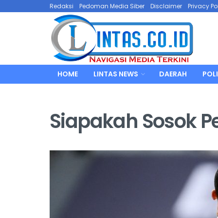
Redaksi
Pedoman Media Siber
Disclaimer
Privacy Po
HOME
LINTAS NEWS
DAERAH
POLI
Siapakah Sosok Pe