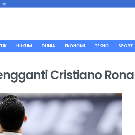
licy
TIK
HUKUM
DUNIA
EKONOMI
TEKNO
SPORT
ngganti Cristiano Rona