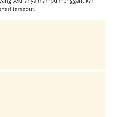
 yang sekiranya mampu menggantikan
oneri tersebut.