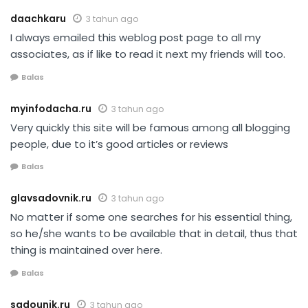
daachkaru
3 tahun ago
I always emailed this weblog post page to all my
associates, as if like to read it next my friends will too.
Balas
myinfodacha.ru
3 tahun ago
Very quickly this site will be famous among all blogging
people, due to it’s good articles or reviews
Balas
glavsadovnik.ru
3 tahun ago
No matter if some one searches for his essential thing,
so he/she wants to be available that in detail, thus that
thing is maintained over here.
Balas
sadounik.ru
3 tahun ago