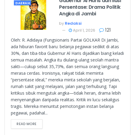
Gubernur Al Haris dan Ilusi
DAERAH
Persentase: Drama Politik
Angka di Jambi
by
Redaksi
121
April 1, 2026
Oleh: R. Adidaya (Fungsionaris Partai GOLKAR Di Jambi,
ada hiburan favorit baru: belanja pegawai sedikit di atas
30%, dan tiba-tiba Gubernur Al Haris dijadikan biang keladi
semua masalah. Angka itu diulang-ulang seolah mantra
sakti—cukup sebut 35,73%, dan semua orang langsung
merasa cerdas. Ironisnya, rakyat tidak meminta
“persentase ideal,” mereka minta sekolah yang berjalan,
rumah sakit yang melayani, jalan yang terhubung. Tapi
kritikus sibuk mengutuk angka—tidak heran, drama lebih
menyenangkan daripada realitas. Kritik ini lucu sekaligus
tragis. Mereka menuntut pemotongan instan belanja
pegawai, padahal...
READ MORE