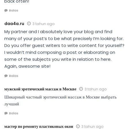
back often!
Balas
daa4a.ru
3 tahun ago
My partner and I absolutely love your blog and find
many of your post’s to be what precisely I’m looking for.
Do you offer guest writers to write content for yourself?
I wouldn’t mind composing a post or elaborating on
some of the subjects you write in relation to here.
Again, awesome site!
Balas
мужской эротический массаж в Москве
3 tahun ago
Шикарный частный эротический массаж в Москве выбрать
лучший
Balas
мастер по ремонту пластиковых окон
3 tahun ago