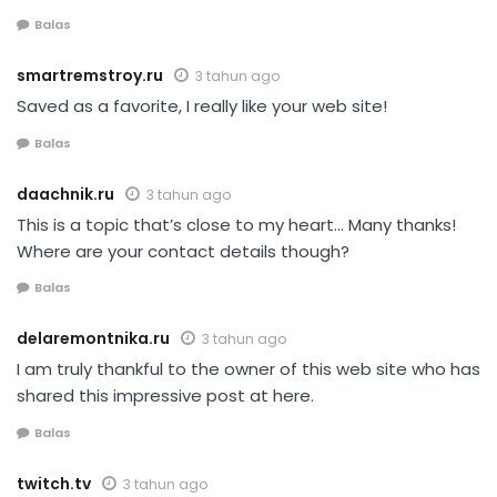
Balas
smartremstroy.ru
3 tahun ago
Saved as a favorite, I really like your web site!
Balas
daachnik.ru
3 tahun ago
This is a topic that’s close to my heart… Many thanks!
Where are your contact details though?
Balas
delaremontnika.ru
3 tahun ago
I am truly thankful to the owner of this web site who has
shared this impressive post at here.
Balas
twitch.tv
3 tahun ago