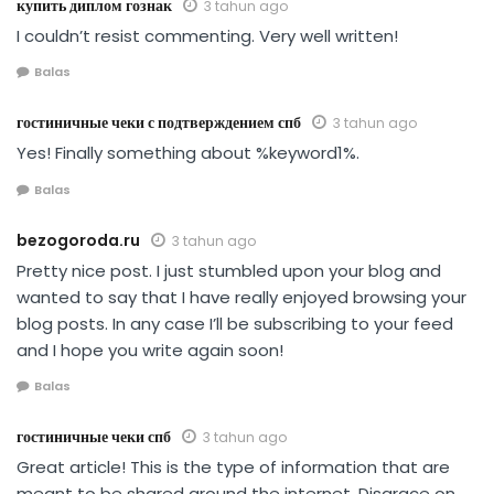
купить диплом гознак
3 tahun ago
I couldn’t resist commenting. Very well written!
Balas
гостиничные чеки с подтверждением спб
3 tahun ago
Yes! Finally something about %keyword1%.
Balas
bezogoroda.ru
3 tahun ago
Pretty nice post. I just stumbled upon your blog and
wanted to say that I have really enjoyed browsing your
blog posts. In any case I’ll be subscribing to your feed
and I hope you write again soon!
Balas
гостиничные чеки спб
3 tahun ago
Great article! This is the type of information that are
meant to be shared around the internet. Disgrace on