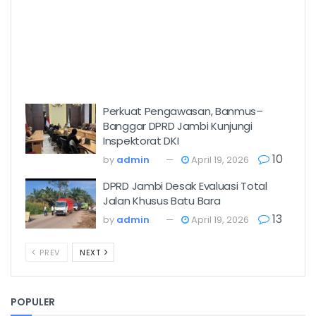
Perkuat Pengawasan, Banmus–
Banggar DPRD Jambi Kunjungi
Inspektorat DKI
10
by
admin
April 19, 2026
DPRD Jambi Desak Evaluasi Total
Jalan Khusus Batu Bara
13
by
admin
April 19, 2026
PREV
NEXT
POPULER