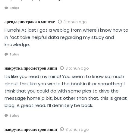
Balas
аренда ричтрака в минске
3 tahun ago
Hurrah! At last I got a weblog from where I know how to
in fact take helpful data regarding my study and
knowledge.
Balas
накрутка просмотров яппи
3 tahun ago
Its like you read my mind! You seem to know so much
about this, like you wrote the book in it or something. I
think that you could do with some pics to drive the
message home a bit, but other than that, this is great
blog. A great read. I’ll definitely be back.
Balas
накрутка просмотров яппи
3 tahun ago