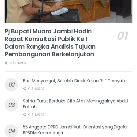
Pj Bupati Muaro Jambi Hadiri
Rapat Konsultasi Publik Ke I
Dalam Rangka Analisis Tujuan
Pembangunan Berkelanjutan
0 SHARES
Bau Menyengat, Setelah Dicek Ketua Rt “ Ternyata
0 SHARES
Safrial Turut Berduka Cita Atas Meninggalnya Abdul
Fattah
0 SHARES
55 Anggota DPRD Jambi Ikuti Orientasi yang Digelar
BPSDM Kemendagri