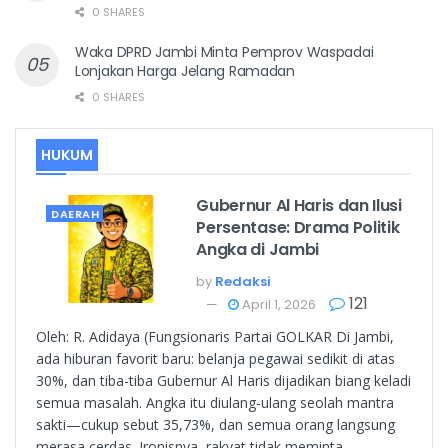
0 SHARES
Waka DPRD Jambi Minta Pemprov Waspadai
Lonjakan Harga Jelang Ramadan
0 SHARES
HUKUM
Gubernur Al Haris dan Ilusi
DAERAH
Persentase: Drama Politik
Angka di Jambi
by
Redaksi
121
April 1, 2026
Oleh: R. Adidaya (Fungsionaris Partai GOLKAR Di Jambi,
ada hiburan favorit baru: belanja pegawai sedikit di atas
30%, dan tiba-tiba Gubernur Al Haris dijadikan biang keladi
semua masalah. Angka itu diulang-ulang seolah mantra
sakti—cukup sebut 35,73%, dan semua orang langsung
merasa cerdas. Ironisnya, rakyat tidak meminta