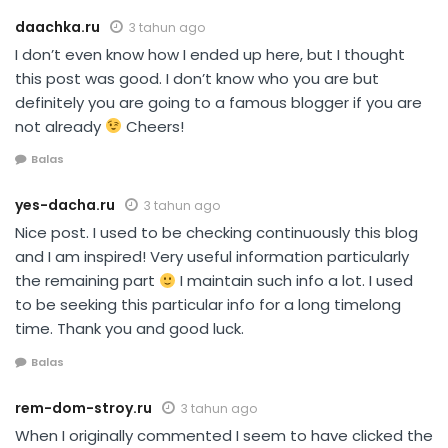
daachka.ru
3 tahun ago
I don’t even know how I ended up here, but I thought
this post was good. I don’t know who you are but
definitely you are going to a famous blogger if you are
not already
Cheers!
Balas
yes-dacha.ru
3 tahun ago
Nice post. I used to be checking continuously this blog
and I am inspired! Very useful information particularly
the remaining part
I maintain such info a lot. I used
to be seeking this particular info for a long timelong
time. Thank you and good luck.
Balas
rem-dom-stroy.ru
3 tahun ago
When I originally commented I seem to have clicked the