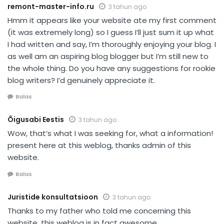
remont-master-info.ru
3 tahun ago
Hmm it appears like your website ate my first comment
(it was extremely long) so I guess I’ll just sum it up what
I had written and say, I’m thoroughly enjoying your blog. I
as well am an aspiring blog blogger but I’m still new to
the whole thing. Do you have any suggestions for rookie
blog writers? I’d genuinely appreciate it.
Balas
Õigusabi Eestis
3 tahun ago
Wow, that’s what I was seeking for, what a information!
present here at this weblog, thanks admin of this
website.
Balas
Juristide konsultatsioon
3 tahun ago
Thanks to my father who told me concerning this
website, this weblog is in fact awesome.