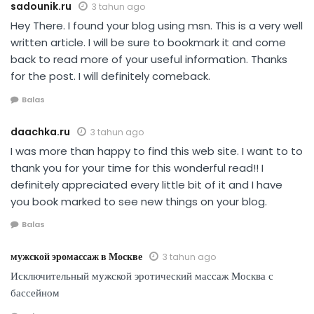
sadounik.ru
3 tahun ago
Hey There. I found your blog using msn. This is a very well
written article. I will be sure to bookmark it and come
back to read more of your useful information. Thanks
for the post. I will definitely comeback.
Balas
daachka.ru
3 tahun ago
I was more than happy to find this web site. I want to to
thank you for your time for this wonderful read!! I
definitely appreciated every little bit of it and I have
you book marked to see new things on your blog.
Balas
мужской эромассаж в Москве
3 tahun ago
Исключительный мужской эротический массаж Москва с
бассейном