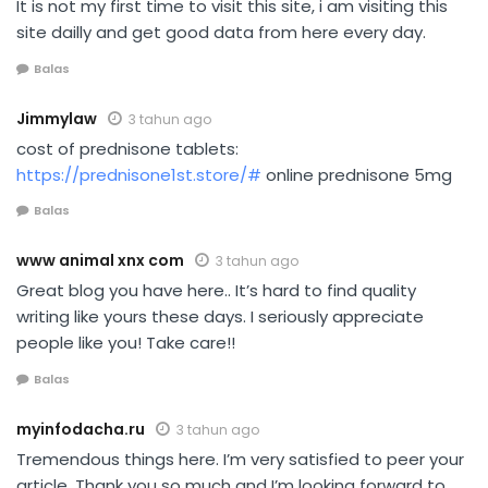
It is not my first time to visit this site, i am visiting this
site dailly and get good data from here every day.
Balas
Jimmylaw
3 tahun ago
cost of prednisone tablets:
https://prednisone1st.store/#
online prednisone 5mg
Balas
www animal xnx com
3 tahun ago
Great blog you have here.. It’s hard to find quality
writing like yours these days. I seriously appreciate
people like you! Take care!!
Balas
myinfodacha.ru
3 tahun ago
Tremendous things here. I’m very satisfied to peer your
article. Thank you so much and I’m looking forward to