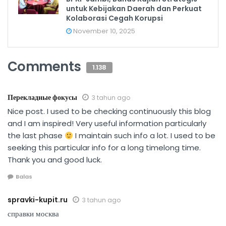
untuk Kebijakan Daerah dan Perkuat
Kolaborasi Cegah Korupsi
November 10, 2025
Comments
1.138
Перекладные фокусы
3 tahun ago
Nice post. I used to be checking continuously this blog
and I am inspired! Very useful information particularly
the last phase
I maintain such info a lot. I used to be
seeking this particular info for a long timelong time.
Thank you and good luck.
Balas
spravki-kupit.ru
3 tahun ago
справки москва