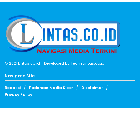
© 2021
Lintas.co.id
- Developed by
Team Lintas.co.id
.
Navigate Site
Redaksi
Pedoman Media Siber
Disclaimer
Privacy Policy
Follow Us