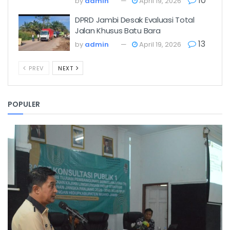
10
by
admin
April 19, 2026
DPRD Jambi Desak Evaluasi Total
Jalan Khusus Batu Bara
13
by
admin
April 19, 2026
PREV
NEXT
POPULER