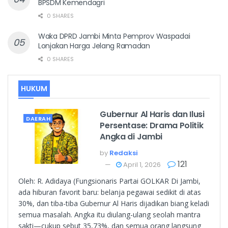
BPSDM Kemendagri
0 SHARES
Waka DPRD Jambi Minta Pemprov Waspadai
Lonjakan Harga Jelang Ramadan
0 SHARES
HUKUM
Gubernur Al Haris dan Ilusi
DAERAH
Persentase: Drama Politik
Angka di Jambi
by
Redaksi
121
April 1, 2026
Oleh: R. Adidaya (Fungsionaris Partai GOLKAR Di Jambi,
ada hiburan favorit baru: belanja pegawai sedikit di atas
30%, dan tiba-tiba Gubernur Al Haris dijadikan biang keladi
semua masalah. Angka itu diulang-ulang seolah mantra
sakti—cukup sebut 35,73%, dan semua orang langsung